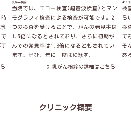
乳がん検診
よくあ
た
当院では、エコー検査(超音波検査)とマン
検
る時
モグラフィ検査による検査が可能です。2
ら
は乳
つの検査を受けることで、がんの発見率は
検
身で
1.5倍になるとされており、さらに初期が
て
が丁
んでの発見率は1.8倍になるともされてい
そ
ます。ぜひ、年に一度は検診を。
あ
ら
》乳がん検診の詳細はこちら
クリニック概要