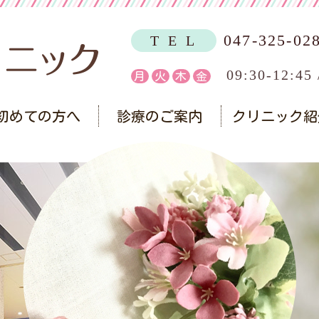
047-325-02
T E L
09:30-12:45 
月
火
木
金
初めての方へ
診療のご案内
クリニック紹